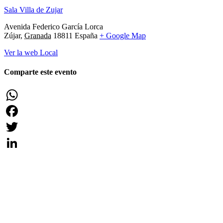
Sala Villa de Zujar
Avenida Federico García Lorca
Zújar
,
Granada
18811
España
+ Google Map
Ver la web Local
Comparte este evento
WhatsApp
Facebook
Twitter
LinkedIn