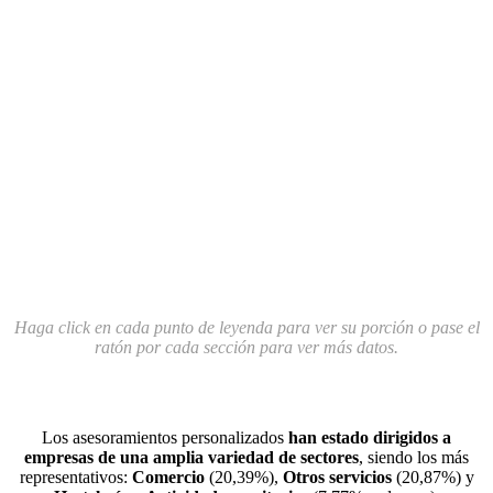
Haga click en cada punto de leyenda para ver su porción o pase el
ratón por cada sección para ver más datos.
Los asesoramientos personalizados
han estado dirigidos a
empresas de una amplia variedad de sectores
, siendo los más
representativos:
Comercio
(20,39%),
Otros servicios
(20,87%) y