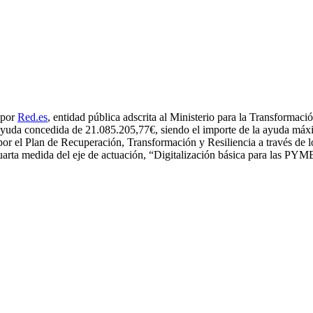
 por
Red.es
, entidad pública adscrita al Ministerio para la Transformaci
de ayuda concedida de 21.085.205,77€, siendo el importe de la ayuda má
as por el Plan de Recuperación, Transformación y Resiliencia a través d
arta medida del eje de actuación, “Digitalización básica para las PYM