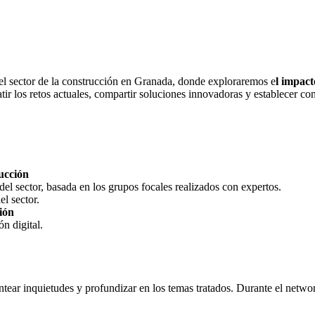
el sector de la construcción en Granada, donde exploraremos e
l impact
ir los retos actuales, compartir soluciones innovadoras y establecer co
rucción
el sector, basada en los grupos focales realizados con expertos.
l sector.
ión
n digital.
ntear inquietudes y profundizar en los temas tratados. Durante el networ